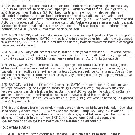
9.11. ALICI ile sipariş esnasında kullanılan kredi kartı hamilinin aynı kişi olmaması veya
ürünün ALICI’ya tesliminden evvel, siparişte kullanılan kredi kartına ilişkin güvenlik
açığı tespit edilmesi halinde, SATICI, kredi kartı hamiline ilişkin kimlik ve iletişim
bilgilerini, siparişte kullanılan kredi kartının bir önceki aya ait ekstresini yahut kart
hamilinin bankasından kredi kartının kendisine ait olduğuna ilişkin yazıyı ibraz etmesini
ALICI’dan talep edebilir. ALICI’nın talebe konu bilgi/belgeleri temin etmesine kadar geçecek
sürede sipariş dondurulacak olup, mezkur taleplerin 24 saat içerisinde karşılanmaması
halinde ise SATICI, siparişi iptal etme hakkını haizdir.
9.12. ALICI, SATICI’ya ait internet sitesine üye olurken verdiği kişisel ve diğer sair bilgilerin
gerçeğe uygun olduğunu, SATICI’nın bu bilgilerin gerçeğe aykırılığı nedeniyle uğrayacağı
tüm zararları, SATICI’nın ilk bildirimi üzerine derhal, nakden ve defaten tazmin edeceğini
beyan ve taahhüt eder.
9.13. ALICI, SATICI’ya ait internet sitesini kullanırken yasal mevzuat hükümlerine riayet
etmeyi ve bunları ihlal etmemeyi baştan kabul ve taahhüt eder. Aksi takdirde, doğacak tüm
hukuki ve cezai yükümlülükler tamamen ve münhasıran ALICI’yı bağlayacaktır.
9.14. ALICI, SATICI’ya ait internet sitesini hiçbir şekilde kamu düzenini bozucu, genel
ahlaka aykırı, başkalarını rahatsız ve taciz edici şekilde, yasalara aykırı bir amaç için,
başkalarının maddi ve manevi haklarına tecavüz edecek şekilde kullanamaz. Ayrıca, üye
başkalarının hizmetleri kullanmasını önleyici veya zorlaştırıcı faaliyet (spam, virus, truva
atı, vb.) işlemlerde bulunamaz.
9.15. SATICI’ya ait internet sitesinin üzerinden, SATICI’nın kendi kontrolünde olmayan
ve/veya başkaca üçüncü kişilerin sahip olduğu ve/veya işlettiği başka web sitelerine
ve/veya başka içeriklere link verilebilir. Bu linkler ALICI’ya yönlenme kolaylığı sağlamak
amacıyla konmuş olup herhangi bir web sitesini veya o siteyi işleten kişiyi
desteklememekte ve Link verilen web sitesinin içerdiği bilgilere yönelik herhangi bir garanti
niteliği taşımamaktadır.
9.16. İşbu sözleşme içerisinde sayılan maddelerden bir ya da birkaçını ihlal eden üye işbu
ihlal nedeniyle cezai ve hukuki olarak şahsen sorumlu olup, SATICI’yı bu ihlallerin
hukuki ve cezai sonuçlarından ari tutacaktır. Ayrıca; işbu ihlal nedeniyle, olayın hukuk
alanına intikal ettirilmesi halinde, SATICI’nın üyeye karşı üyelik sözleşmesine
uyulmamasından dolayı tazminat talebinde bulunma hakkı saklıdır.
10. CAYMA HAKKI
10.1. ALICI; mesafeli sözleşmenin mal satışına ilişkin olması durumunda, ürünün