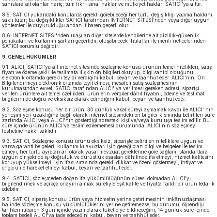
sahıslara ait olanlar hariç; tüm fikri-sınai haklar ve mülkiyet hakları SATICI'ya aittir.
8.5. SATICI yukarıdaki konularda gerekli görebileceği her türlü değişikliği yapma hakkını
saklı tutar; bu değişiklikler SATICI tarafından INTERNET SİTESİ'nden veya diğer uygun
yöntemler ile duyurulduğu andan itibaren geçerli olur.
8.6. INTERNET SİTESİ'nden ulaşılan diğer sitelerde kendilerine ait gizlilik-güvenlik
politikaları ve kullanım şartları geçerlidir, oluşabilecek ihtilaflar ile menfi neticelerinden
SATICI sorumlu değildir.
9. GENEL HÜKÜMLER
9.1. ALICI, SATICI’ya ait internet sitesinde sözleşme konusu ürünün temel nitelikleri, satış
fiyatı ve ödeme şekli ile teslimata ilişkin ön bilgileri okuyup, bilgi sahibi olduğunu,
elektronik ortamda gerekli teyidi verdiğini kabul, beyan ve taahhüt eder. ALICI’nın; Ön
Bilgilendirmeyi elektronik ortamda teyit etmesi, mesafeli satış sözleşmesinin
kurulmasından evvel, SATICI tarafından ALICI' ya verilmesi gereken adresi, siparişi
verilen ürünlere ait temel özellikleri, ürünlerin vergiler dâhil fiyatını, ödeme ve teslimat
bilgilerini de doğru ve eksiksiz olarak edindiğini kabul, beyan ve taahhüt eder.
9.2. Sözleşme konusu her bir ürün, 30 günlük yasal süreyi aşmamak kaydı ile ALICI' nın
yerleşim yeri uzaklığına bağlı olarak internet sitesindeki ön bilgiler kısmında belirtilen süre
zarfında ALICI veya ALICI’nın gösterdiği adresteki kişi ve/veya kuruluşa teslim edilir. Bu
süre içinde ürünün ALICI’ya teslim edilememesi durumunda, ALICI’nın sözleşmeyi
feshetme hakkı saklıdır.
9.3. SATICI, Sözleşme konusu ürünü eksiksiz, siparişte belirtilen niteliklere uygun ve
varsa garanti belgeleri, kullanım kılavuzları işin gereği olan bilgi ve belgeler ile teslim
etmeyi, her türlü ayıptan arî olarak yasal mevzuat gereklerine göre sağlam, standartlara
uygun bir şekilde işi doğruluk ve dürüstlük esasları dâhilinde ifa etmeyi, hizmet kalitesini
koruyup yükseltmeyi, işin ifası sırasında gerekli dikkat ve özeni göstermeyi, ihtiyat ve
öngörü ile hareket etmeyi kabul, beyan ve taahhüt eder.
9.4. SATICI, sözleşmeden doğan ifa yükümlülüğünün süresi dolmadan ALICI’yı
bilgilendirmek ve açıkça onayını almak suretiyle eşit kalite ve fiyatta farklı bir ürün tedarik
edebilir.
9.5. SATICI, sipariş konusu ürün veya hizmetin yerine getirilmesinin imkânsızlaşması
halinde sözleşme konusu yükümlülüklerini yerine getiremezse, bu durumu, öğrendiği
tarihten itibaren 3 gün içinde yazılı olarak tüketiciye bildireceğini, 14 günlük süre içinde
toplam bedeli ALICI’ya iade edeceğini kabul, beyan ve taahhüt eder.