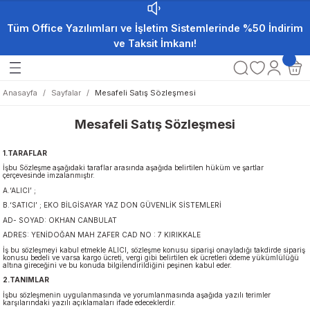
Tüm Office Yazılımları ve İşletim Sistemlerinde %50 İndirim
ve Taksit İmkanı!
Anasayfa
Sayfalar
Mesafeli Satış Sözleşmesi
Mesafeli Satış Sözleşmesi
1.TARAFLAR
İşbu Sözleşme aşağıdaki taraflar arasında aşağıda belirtilen hüküm ve şartlar
çerçevesinde imzalanmıştır.
A.‘ALICI’ ;
B.‘SATICI’ ; EKO BİLGİSAYAR YAZ DON GÜVENLİK SİSTEMLERİ
AD- SOYAD: OKHAN CANBULAT
ADRES: YENİDOĞAN MAH ZAFER CAD NO : 7 KIRIKKALE
İş bu sözleşmeyi kabul etmekle ALICI, sözleşme konusu siparişi onayladığı takdirde sipariş
konusu bedeli ve varsa kargo ücreti, vergi gibi belirtilen ek ücretleri ödeme yükümlülüğü
altına gireceğini ve bu konuda bilgilendirildiğini peşinen kabul eder.
2.TANIMLAR
İşbu sözleşmenin uygulanmasında ve yorumlanmasında aşağıda yazılı terimler
karşılarındaki yazılı açıklamaları ifade edeceklerdir.