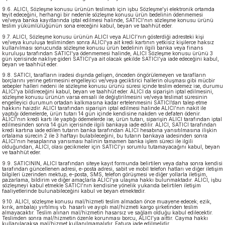
9.6. ALICI, Sözleşme konusu ürünün teslimatı için işbu Sözleşme’yi elektronik ortamda
teyit edeceğini, herhangi bir nedenle sözleşme konusu ürün bedelinin ödenmemesi
ve/veya banka kayıtlarında iptal edilmesi halinde, SATICI’nın sözleşme konusu ürünü
teslim yükümlülüğünün sona ereceğini kabul, beyan ve taahhüt eder.
9.7. ALICI, Sözleşme konusu ürünün ALICI veya ALICI’nın gösterdiği adresteki kişi
ve/veya kuruluşa tesliminden sonra ALICI'ya ait kredi kartının yetkisiz kişilerce haksız
kullanılması sonucunda sözleşme konusu ürün bedelinin ilgili banka veya finans
kuruluşu tarafından SATICI'ya ödenmemesi halinde, ALICI Sözleşme konusu ürünü 3
gün içerisinde nakliye gideri SATICI’ya ait olacak şekilde SATICI’ya iade edeceğini kabul,
beyan ve taahhüt eder.
9.8. SATICI, tarafların iradesi dışında gelişen, önceden öngörülemeyen ve tarafların
borçlarını yerine getirmesini engelleyici ve/veya geciktirici hallerin oluşması gibi mücbir
sebepler halleri nedeni ile sözleşme konusu ürünü süresi içinde teslim edemez ise, durumu
ALICI'ya bildireceğini kabul, beyan ve taahhüt eder. ALICI da siparişin iptal edilmesini,
sözleşme konusu ürünün varsa emsali ile değiştirilmesini ve/veya teslimat süresinin
engelleyici durumun ortadan kalkmasına kadar ertelenmesini SATICI’dan talep etme
hakkını haizdir. ALICI tarafından siparişin iptal edilmesi halinde ALICI’nın nakit ile
yaptığı ödemelerde, ürün tutarı 14 gün içinde kendisine nakden ve defaten ödenir.
ALICI’nın kredi kartı ile yaptığı ödemelerde ise, ürün tutarı, siparişin ALICI tarafından iptal
edilmesinden sonra 14 gün içerisinde ilgili bankaya iade edilir. ALICI, SATICI tarafından
kredi kartına iade edilen tutarın banka tarafından ALICI hesabına yansıtılmasına ilişkin
ortalama sürecin 2 ile 3 haftayı bulabileceğini, bu tutarın bankaya iadesinden sonra
ALICI’nın hesaplarına yansıması halinin tamamen banka işlem süreci ile ilgili
olduğundan, ALICI, olası gecikmeler için SATICI’yı sorumlu tutamayacağını kabul, beyan
ve taahhüt eder.
9.9. SATICININ, ALICI tarafından siteye kayıt formunda belirtilen veya daha sonra kendisi
tarafından güncellenen adresi, e-posta adresi, sabit ve mobil telefon hatları ve diğer iletişim
bilgileri üzerinden mektup, e-posta, SMS, telefon görüşmesi ve diğer yollarla iletişim,
pazarlama, bildirim ve diğer amaçlarla ALICI’ya ulaşma hakkı bulunmaktadır. ALICI, işbu
sözleşmeyi kabul etmekle SATICI’nın kendisine yönelik yukarıda belirtilen iletişim
faaliyetlerinde bulunabileceğini kabul ve beyan etmektedir.
9.10. ALICI, sözleşme konusu mal/hizmeti teslim almadan önce muayene edecek; ezik,
kırık, ambalajı yırtılmış vb. hasarlı ve ayıplı mal/hizmeti kargo şirketinden teslim
almayacaktır. Teslim alınan mal/hizmetin hasarsız ve sağlam olduğu kabul edilecektir.
Teslimden sonra mal/hizmetin özenle korunması borcu, ALICI’ya aittir. Cayma hakkı
kullanılacaksa mal/hizmet kullanılmamalıdır. Fatura iade edilmelidir.