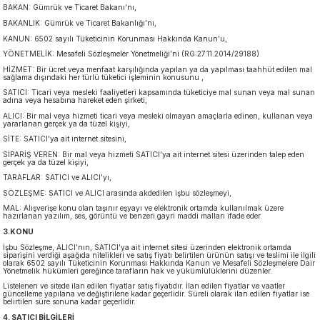
BAKAN: Gümrük ve Ticaret Bakanı’nı,
BAKANLIK: Gümrük ve Ticaret Bakanlığı’nı,
KANUN: 6502 sayılı Tüketicinin Korunması Hakkında Kanun’u,
YÖNETMELİK: Mesafeli Sözleşmeler Yönetmeliği’ni (RG:27.11.2014/29188)
HİZMET: Bir ücret veya menfaat karşılığında yapılan ya da yapılması taahhüt edilen mal
sağlama dışındaki her türlü tüketici işleminin konusunu ,
SATICI: Ticari veya mesleki faaliyetleri kapsamında tüketiciye mal sunan veya mal sunan
adına veya hesabına hareket eden şirketi,
ALICI: Bir mal veya hizmeti ticari veya mesleki olmayan amaçlarla edinen, kullanan veya
yararlanan gerçek ya da tüzel kişiyi,
SİTE: SATICI’ya ait internet sitesini,
SİPARİŞ VEREN: Bir mal veya hizmeti SATICI’ya ait internet sitesi üzerinden talep eden
gerçek ya da tüzel kişiyi,
TARAFLAR: SATICI ve ALICI’yı,
SÖZLEŞME: SATICI ve ALICI arasında akdedilen işbu sözleşmeyi,
MAL: Alışverişe konu olan taşınır eşyayı ve elektronik ortamda kullanılmak üzere
hazırlanan yazılım, ses, görüntü ve benzeri gayri maddi malları ifade eder.
3.KONU
İşbu Sözleşme, ALICI’nın, SATICI’ya ait internet sitesi üzerinden elektronik ortamda
siparişini verdiği aşağıda nitelikleri ve satış fiyatı belirtilen ürünün satışı ve teslimi ile ilgili
olarak 6502 sayılı Tüketicinin Korunması Hakkında Kanun ve Mesafeli Sözleşmelere Dair
Yönetmelik hükümleri gereğince tarafların hak ve yükümlülüklerini düzenler.
Listelenen ve sitede ilan edilen fiyatlar satış fiyatıdır. İlan edilen fiyatlar ve vaatler
güncelleme yapılana ve değiştirilene kadar geçerlidir. Süreli olarak ilan edilen fiyatlar ise
belirtilen süre sonuna kadar geçerlidir.
4. SATICI BİLGİLERİ