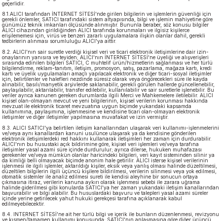
geçerlidir.
8.1.ALICI tarafından İNTERNET SİTESİ'nde girilen bilgilerin ve işlemlerin güvenliği için
gerekli önlemler, SATICI tarafındaki sistem altyapısında, bilgi ve işlemin mahiyetine göre
günümüz teknik imkanları ölçüsünde alınmıştır. Bununla beraber, söz konusu bilgiler
ALICI cihazından girildiğinden ALICI tarafında korunmaları ve ilgisiz kişilerce
erişilememesi için, virüs ve benzeri zararlı uygulamalara ilişkin olanlar dahil, gerekli
tedbirlerin alınması sorumluluğu ALICI'ya aittir.
8.2. ALICI'nın sair suretle verdiği kişisel veri ve ticari elektronik iletişimlerine dair izin-
onaylarının yanısıra ve teyiden; ALICI'nın İNTERNET SİTESİ'ne üyeliği ve alışverişleri
sırasında edinilen bilgileri SATICI, C muhtelif ürün/hizmetlerin sağlanması ve her türlü
bilgilendirme, reklam-tanıtım, iletişim, promosyon, satış, pazarlama, mağaza kartı, kredi
kartı ve üyelik uygulamaları amaçlı yapılacak elektronik ve diğer ticari-sosyal iletişimler
için, belirtilenler ve halefleri nezdinde süresiz olarak veya öngörecekleri süre ile kayda
alınabilir, basılı/manyetik arşivlerde saklanabilir, gerekli görülen hallerde güncellenebilir,
paylaşılabilir, aktarılabilir, transfer edilebilir, kullanılabilir ve sair suretlerle işlenebilir. Bu
veriler ayrıca kanunen gereken durumlarda ilgili Merci ve Mahkemelere iletilebilir. ALICI
kişisel olan-olmayan mevcut ve yeni bilgilerinin, kişisel verilerin korunması hakkında
mevzuat ile elektronik ticaret mevzuatına uygun biçimde yukarıdaki kapsamda
kullanımına, paylaşımına, işlenmesine ve kendisine ticari olan-olmayan elektronik
iletişimler ve diğer iletişimler yapılmasına muvafakat ve izin vermiştir.
8.3. ALICI SATICI'ya belirtilen iletişim kanallarından ulaşarak veri kullanımı-işlenmelerini
ve/veya aynı kanallardan kanuni usulünce ulaşarak ya da kendisine gönderilen
elektronik iletişimlerdeki red hakkını kullanarak iletişimleri her zaman için durdurabilir.
ALICI'nın bu husustaki açık bildirimine göre, kişisel veri işlemleri ve/veya tarafına
iletişimler yasal azami süre içinde durdurulur; ayrıca dilerse, hukuken muhafazası
gerekenler ve/veya mümkün olanlar haricindeki bilgileri, veri kayıt sisteminden silinir ya
da kimliği belli olmayacak biçimde anonim hale getirilir. ALICI isterse kişisel verilerinin
işlenmesi ile ilgili işlemler, aktarıldığı kişiler, eksik veya yanlış olması halinde düzeltilmesi,
düzeltilen bilgilerin ilgili üçüncü kişilere bildirilmesi, verilerin silinmesi veya yok edilmesi,
otomatik sistemler ile analiz edilmesi sureti ile kendisi aleyhine bir sonucun ortaya
çıkmasına itiraz, verilerin kanuna aykırı olarak işlenmesi sebebi ile zarara uğrama
halinde giderilmesi gibi konularda SATICI'ya her zaman yukarıdaki iletişim kanallarından
başvurabilir ve bilgi alabilir. Bu hususlardaki başvuru ve talepleri yasal azami süreler
içinde yerine getirilecek yahut hukuki gerekçesi tarafına açıklanarak kabul
edilmeyebilecektir.
8.4. INTERNET SİTESİ'ne ait her türlü bilgi ve içerik ile bunların düzenlenmesi, revizyonu
ve kısmen/tamamen kullanımı konusunda; SATICI'nın anlaşmasına göre diğer üçüncü