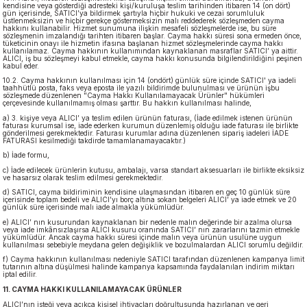
kendisine veya gösterdiği adresteki kişi/kuruluşa teslim tarihinden itibaren 14 (on dört)
gün içerisinde, SATICI’ya bildirmek şartıyla hiçbir hukuki ve cezai sorumluluk
üstlenmeksizin ve hiçbir gerekçe göstermeksizin malı reddederek sözleşmeden cayma
hakkını kullanabilir. Hizmet sunumuna ilişkin mesafeli sözleşmelerde ise, bu süre
sözleşmenin imzalandığı tarihten itibaren başlar. Cayma hakkı süresi sona ermeden önce,
tüketicinin onayı ile hizmetin ifasına başlanan hizmet sözleşmelerinde cayma hakkı
kullanılamaz. Cayma hakkının kullanımından kaynaklanan masraflar SATICI’ ya aittir.
ALICI, iş bu sözleşmeyi kabul etmekle, cayma hakkı konusunda bilgilendirildiğini peşinen
kabul eder.
10.2. Cayma hakkının kullanılması için 14 (ondört) günlük süre içinde SATICI' ya iadeli
taahhütlü posta, faks veya eposta ile yazılı bildirimde bulunulması ve ürünün işbu
sözleşmede düzenlenen "Cayma Hakkı Kullanılamayacak Ürünler" hükümleri
çerçevesinde kullanılmamış olması şarttır. Bu hakkın kullanılması halinde,
a) 3. kişiye veya ALICI’ ya teslim edilen ürünün faturası, (İade edilmek istenen ürünün
faturası kurumsal ise, iade ederken kurumun düzenlemiş olduğu iade faturası ile birlikte
gönderilmesi gerekmektedir. Faturası kurumlar adına düzenlenen sipariş iadeleri İADE
FATURASI kesilmediği takdirde tamamlanamayacaktır.)
b) İade formu,
c) İade edilecek ürünlerin kutusu, ambalajı, varsa standart aksesuarları ile birlikte eksiksiz
ve hasarsız olarak teslim edilmesi gerekmektedir.
d) SATICI, cayma bildiriminin kendisine ulaşmasından itibaren en geç 10 günlük süre
içerisinde toplam bedeli ve ALICI’yı borç altına sokan belgeleri ALICI’ ya iade etmek ve 20
günlük süre içerisinde malı iade almakla yükümlüdür.
e) ALICI’ nın kusurundan kaynaklanan bir nedenle malın değerinde bir azalma olursa
veya iade imkânsızlaşırsa ALICI kusuru oranında SATICI’ nın zararlarını tazmin etmekle
yükümlüdür. Ancak cayma hakkı süresi içinde malın veya ürünün usulüne uygun
kullanılması sebebiyle meydana gelen değişiklik ve bozulmalardan ALICI sorumlu değildir.
f) Cayma hakkının kullanılması nedeniyle SATICI tarafından düzenlenen kampanya limit
tutarının altına düşülmesi halinde kampanya kapsamında faydalanılan indirim miktarı
iptal edilir.
11. CAYMA HAKKI KULLANILAMAYACAK ÜRÜNLER
ALICI’nın isteği veya açıkça kişisel ihtiyaçları doğrultusunda hazırlanan ve geri