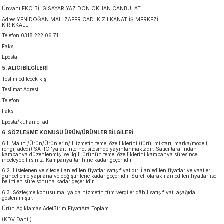
Ünvanı EKO BİLGİSAYAR YAZ DON OKHAN CANBULAT
Adres YENİDOĞAN MAH ZAFER CAD. KIZILKANAT İŞ MERKEZİ
KIRIKKALE
Telefon 0318 222 06 71
Faks
Eposta
5. ALICI BİLGİLERİ
Teslim edilecek kişi
Teslimat Adresi
Telefon
Faks
Eposta/kullanıcı adı
6. SÖZLEŞME KONUSU ÜRÜN/ÜRÜNLER BİLGİLERİ
6.1. Malın /Ürün/Ürünlerin/ Hizmetin temel özelliklerini (türü, miktarı, marka/modeli,
rengi, adedi) SATICI’ya ait internet sitesinde yayınlanmaktadır. Satıcı tarafından
kampanya düzenlenmiş ise ilgili ürünün temel özelliklerini kampanya süresince
inceleyebilirsiniz. Kampanya tarihine kadar geçerlidir.
6.2. Listelenen ve sitede ilan edilen fiyatlar satış fiyatıdır. İlan edilen fiyatlar ve vaatler
güncelleme yapılana ve değiştirilene kadar geçerlidir. Süreli olarak ilan edilen fiyatlar ise
belirtilen süre sonuna kadar geçerlidir.
6.3. Sözleşme konusu mal ya da hizmetin tüm vergiler dâhil satış fiyatı aşağıda
gösterilmiştir.
Ürün AçıklamasıAdetBirim FiyatıAra Toplam
(KDV Dahil)