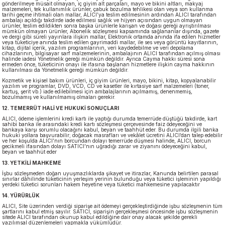
gönderilmeye müsait olmayan, iç giyim alt parçaları, mayo ve bikini altları, makyaj
malzemeleri, tek kullanımlık ürünler, çabuk bozulma tehlikesi olan veya son kullanma
tarihi geçme ihtimali olan mallar, ALICI’ya teslim edilmesinin ardından ALICI tarafından
ambalajı açıldığı takdirde iade edilmesi sağlık ve hijyen açısından uygun olmayan
ürünler, teslim edildikten sonra başka ürünlerle karışan ve doğası gereği ayrıştırılması
mümkün olmayan ürünler, Abonelik sözleşmesi kapsamında sağlananlar dışında, gazete
ve dergi gibi süreli yayınlara ilişkin mallar, Elektronik ortamda anında ifa edilen hizmetler
veya tüketiciye anında teslim edilen gayrimaddi mallar, ile ses veya görüntü kayıtlarının,
kitap, dijital içerik, yazılım programlarının, veri kaydedebilme ve veri depolama
cihazlarının, bilgisayar sarf malzemelerinin, ambalajının ALICI tarafından açılmış olması
halinde iadesi Yönetmelik gereği mümkün değildir. Ayrıca Cayma hakkı süresi sona
ermeden önce, tüketicinin onayı ile ifasına başlanan hizmetlere ilişkin cayma hakkının
kullanılması da Yönetmelik gereği mümkün değildir.
Kozmetik ve kişisel bakım ürünleri, iç giyim ürünleri, mayo, bikini, kitap, kopyalanabilir
yazılım ve programlar, DVD, VCD, CD ve kasetler ile kırtasiye sarf malzemeleri (toner,
kartuş, şerit vb.) iade edilebilmesi için ambalajlarının açılmamış, denenmemiş,
bozulmamış ve kullanılmamış olmaları gerekir.
12. TEMERRÜT HALİ VE HUKUKİ SONUÇLARI
ALICI, ödeme işlemlerini kredi kartı ile yaptığı durumda temerrüde düştüğü takdirde, kart
sahibi banka ile arasındaki kredi kartı sözleşmesi çerçevesinde faiz ödeyeceğini ve
bankaya karşı sorumlu olacağını kabul, beyan ve taahhüt eder. Bu durumda ilgili banka
hukuki yollara başvurabilir; doğacak masrafları ve vekâlet ücretini ALICI’dan talep edebilir
ve her koşulda ALICI’nın borcundan dolayı temerrüde düşmesi halinde, ALICI, borcun
gecikmeli ifasından dolayı SATICI’nın uğradığı zarar ve ziyanını ödeyeceğini kabul,
beyan ve taahhüt eder
13. YETKİLİ MAHKEME
İşbu sözleşmeden doğan uyuşmazlıklarda şikayet ve itirazlar, Kanunda belirtilen parasal
sınırlar dâhilinde tüketicinin yerleşim yerinin bulunduğu veya tüketici işleminin yapıldığı
yerdeki tüketici sorunları hakem heyetine veya tüketici mahkemesine yapılacaktır
14. YÜRÜRLÜK
ALICI, Site üzerinden verdiği siparişe ait ödemeyi gerçekleştirdiğinde işbu sözleşmenin tüm
şartlarını kabul etmiş sayılır. SATICI, siparişin gerçekleşmesi öncesinde işbu sözleşmenin
sitede ALICI tarafından okunup kabul edildiğine dair onay alacak şekilde gerekli
yazılımsal düzenlemeleri yapmakla yükümlüdür.