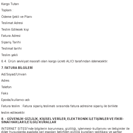
Kargo Tutarı
Toplam :
Ödeme Şekli ve Planı
Teslimat Adresi
Teslim Edilecek kişi
Fatura Adresi
Sipariş Tarihi
Teslimat tarihi
Teslim şekli
6.4. Ürün sevkiyat masrafı olan kargo ücreti ALICI tarafından ödenecektir.
7. FATURA BİLGİLERİ
Ad/Soyad/Unvan
Adres
Telefon
Faks
Eposta/kullanıcı adı
Fatura teslim : Fatura sipariş teslimatı sırasında fatura adresine sipariş ile birlikte
teslim edilecektir.
8. - GÜVENLİK-GİZLİLİK, KİŞİSEL VERİLER, ELEKTRONİK İLETİŞİMLER VE FİKRİ-
SINAİ HAKLAR İLE İLGİLİ KURALLAR
INTERNET SİTESİ'nde bilgilerin korunması, gizliliği, işlenmesi-kullanımı ve iletişimler ile
diğer hususlarda aşağıda cari esasları belirtilen gizlilik kuralları-politikası ve şartlar