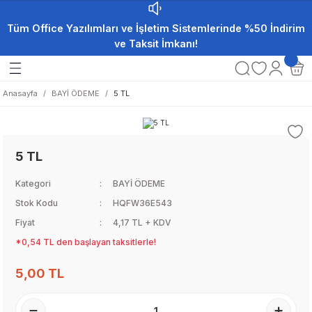
Tüm Office Yazılımları ve İşletim Sistemlerinde %50 İndirim
ve Taksit İmkanı!
Anasayfa
BAYİ ÖDEME
5 TL
5 TL
Kategori
BAYİ ÖDEME
Stok Kodu
HQFW36E543
Fiyat
4,17 TL + KDV
*0,54 TL den başlayan taksitlerle!
5,00 TL