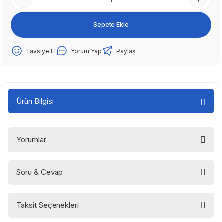
Sepete Ekle
Tavsiye Et
Yorum Yap
Paylaş
Ürün Bilgisi
Yorumlar
Soru & Cevap
Bu ürüne ilk yorumu siz yapın!
Taksit Seçenekleri
Yorum Yaz
Ürün hakkında henüz soru sorulmamış.