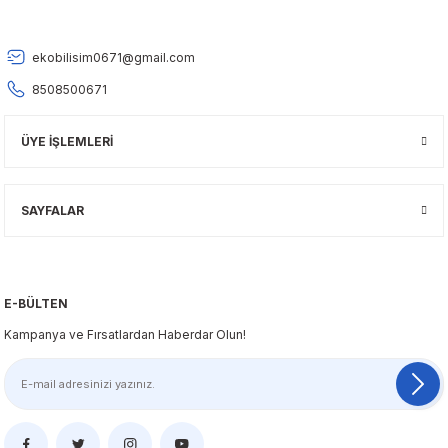
Ürün açıklamasında eksik bilgiler bulunuyor.
Deneyimini Paylaş
Ürün bilgilerinde hatalar bulunuyor.
Ürün fiyatı diğer sitelerden daha pahalı.
ekobilisim0671@gmail.com
Bu ürüne benzer farklı alternatifler olmalı.
8508500671
ÜYE İŞLEMLERİ
SAYFALAR
Gönder
E-BÜLTEN
Kampanya ve Fırsatlardan Haberdar Olun!