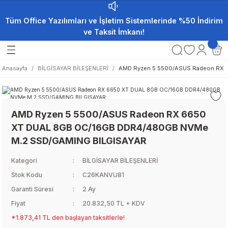
Tüm Office Yazılımları ve İşletim Sistemlerinde %50 İndirim
ve Taksit İmkanı!
Anasayfa
BİLGİSAYAR BİLEŞENLERİ
AMD Ryzen 5 5500/ASUS Radeon RX
AMD Ryzen 5 5500/ASUS Radeon RX 6650
XT DUAL 8GB OC/16GB DDR4/480GB NVMe
M.2 SSD/GAMING BILGISAYAR
Kategori
BİLGİSAYAR BİLEŞENLERİ
Stok Kodu
C26KANVU81
Garanti Süresi
2 Ay
Fiyat
20.832,50 TL + KDV
*1.873,41 TL den başlayan taksitlerle!