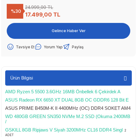
24.999,00 TL
%30
17.499,00 TL
Gelince Haber Ver
Tavsiye Et
Yorum Yap
Paylaş
Ürün Bilgisi
AMD Ryzen 5 5500 3.6GHz 16MB Önbellek 6 Çekirdek A
ASUS Radeon RX 6650 XT DUAL 8GB OC GDDR6 128 Bit E
ASUS PRIME B450M-K II 4400MHz (OC) DDR4 SOKET AM4
WD 480GB GREEN SN350 NVMe M.2 SSD (Okuma 2400MB
/
GSKILL 8GB Ripjaws V Siyah 3200MHz CL16 DDR4 Singl
2
ADET