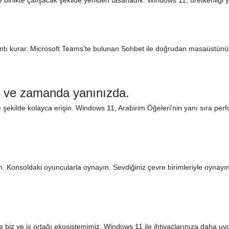
nle birlikte çalışacak şekilde yeniden tasarladık. Windows 11, üretkenliği 
ntı kurar. Microsoft Teams'te bulunan Sohbet ile doğrudan masaüstünüzd
er ve zamanda yanınızda.
ızlı şekilde kolayca erişin. Windows 11, Arabirim Öğeleri'nin yanı sıra p
. Konsoldaki oyuncularla oynayın. Sevdiğiniz çevre birimleriyle oynay
 biz ve iş ortağı ekosistemimiz, Windows 11 ile ihtiyaçlarınıza daha uyg