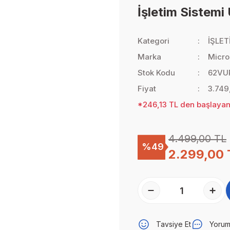
İşletim Sistemi
Kategori
İŞLET
Marka
Micro
Stok Kodu
62VU
Fiyat
3.749
*246,13 TL den başlayan 
4.499,00 TL
%49
2.299,00 
Tavsiye Et
Yorum