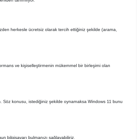
yeniden tanımlıyor.
en herkesle ücretsiz olarak tercih ettiğiniz şekilde (arama,
erformans ve kişiselleştirmenin mükemmel bir birleşimi olan
ın. Söz konusu, istediğiniz şekilde oynamaksa Windows 11 bunu
un bilgisayarı bulmanızı sağlayabiliriz.