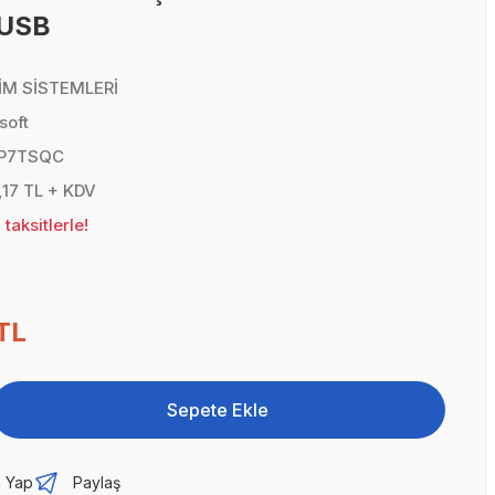
 USB
İM SİSTEMLERİ
soft
P7TSQC
,17 TL + KDV
taksitlerle!
TL
Sepete Ekle
 Yap
Paylaş