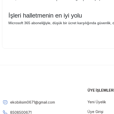
İşleri halletmenin en iyi yolu
Microsoft 365 aboneliğiyle, düşük bir ücret karşılığında güvenlik
Bu ürünün fiyat bilgisi, resim, ürün açıklamalarında ve diğer konul
Görüş ve önerileriniz için teşekkür ederiz.
Ürün resmi kalitesiz, bozuk veya görüntülenemiyor.
Ürün açıklamasında eksik bilgiler bulunuyor.
Ürün bilgilerinde hatalar bulunuyor.
Ürün fiyatı diğer sitelerden daha pahalı.
ÜYE İŞLEMLER
Bu ürüne benzer farklı alternatifler olmalı.
Yeni Üyelik
ekobilisim0671@gmail.com
Üye Girişi
8508500671