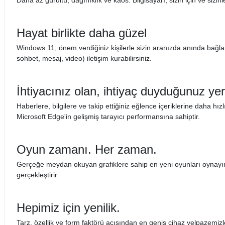
Daha az gürültü, dağınıklık ve kaos. Bilgisayarı, sizin için ve sizi
Hayat birlikte daha güzel
Windows 11, önem verdiğiniz kişilerle sizin aranızda anında bağla
sohbet, mesaj, video) iletişim kurabilirsiniz.
İhtiyacınız olan, ihtiyaç duyduğunuz y
Haberlere, bilgilere ve takip ettiğiniz eğlence içeriklerine daha h
Microsoft Edge'in gelişmiş tarayıcı performansına sahiptir.
Oyun zamanı. Her zaman.
Gerçeğe meydan okuyan grafiklere sahip en yeni oyunları oynayın
gerçekleştirir.
Hepimiz için yenilik.
Tarz, özellik ve form faktörü açısından en geniş cihaz yelpazemizle