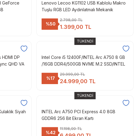
al GeForce
Lenovo Lecoo KG1102 USB Kablolu Makro
GB
Tuşlu RGB LED Aydınlatmalı Mekanik
İN 11 PRO
Gaming Q Metalik Klavye
2.798,00 TL
%50
1.399,00 TL
TÜKENDİ
s HDMI DP
Intel Core i5 12400F/INTEL Arc A750 8 GB
Sync QHD VA
/16GB DDR4/500GB NVME M.2 SSD/INTEL
ARC PC
29.999,00 TL
%17
24.999,00 TL
TÜKENDİ
ulaklık Siyah
INTEL Arc A750 PCI Express 4.0 8GB
GDDR6 256 Bit Ekran Kartı
11.198,00 TL
%42
6.499,00 TL