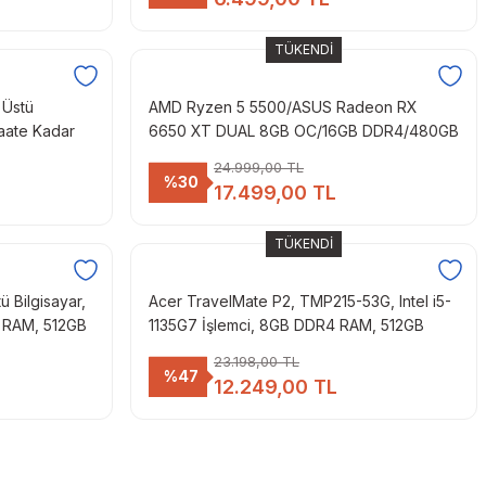
TÜKENDİ
 Üstü
AMD Ryzen 5 5500/ASUS Radeon RX
Saate Kadar
6650 XT DUAL 8GB OC/16GB DDR4/480GB
iği, Bluetooth
NVMe M.2 SSD/GAMING BILGISAYAR
24.999,00 TL
%30
17.499,00 TL
TÜKENDİ
 Bilgisayar,
Acer TravelMate P2, TMP215-53G, Intel i5-
GB RAM, 512GB
1135G7 İşlemci, 8GB DDR4 RAM, 512GB
 Harici 2GB
SSD, 2 GB NVIDIA GeForce MX330 Ekran
23.198,00 TL
Kartı 15.6'' FHD, FreeDos, Siyah
%47
12.249,00 TL