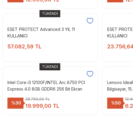
TÜKENDİ
ESET PROTECT Advanced 3 YIL 11
ESET PROTEC
KULLANICI
KULLANICI
57.082,59 TL
23.756,6
TÜKENDİ
Intel Core i3 12100F/INTEL Arc A750 PCI
Lenovo IdeaPa
Express 4.0 8GB GDDR6 256 Bit Ekran
Bilgisayar, 1
Kartı/16GB DDR4/480GB NVMe M.2
4GB RAM, 12
28.750,00 TL
12.4
SSD/GAMING BILGISAYAR
Graphics 60
%30
%50
19.999,00 TL
6.