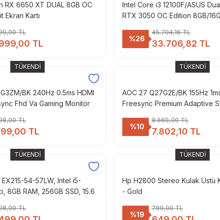
n RX 6650 XT DUAL 8GB OC
Intel Core i3 12100F/ASUS Du
t Ekran Kartı
RTX 3050 OC Edition 8GB/16
DDR4/500GB NVME M.2 SSD/W
99,00 TL
45.704,16 TL
%26
.999,00 TL
33.706,82 TL
TÜKENDİ
TÜKENDİ
25G3ZM/BK 240Hz 0.5ms HDMI
AOC 27 Q27G2E/BK 155Hz 1m
sync Fhd Va Gaming Monitör
Freesync Premium Adaptive 
Gaming Monitör
98,00 TL
8.669,00 TL
%10
299,00 TL
7.802,10 TL
TÜKENDİ
TÜKENDİ
 EX215-54-57LW, Intel i5-
Hp H2800 Stereo Kulak Üstü K
ci, 8GB RAM, 256GB SSD, 15.6
- Gold
, Intel® Iris® Xe Graphics,
98,00 TL
799,00 TL
m Sistemi
%19
.499,00 TL
649,00 TL