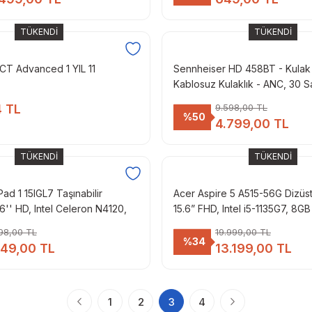
TÜKENDİ
TÜKENDİ
T Advanced 1 YIL 11
Sennheiser HD 458BT - Kulak
Kablosuz Kulaklık - ANC, 30 
Dinleme Süresi, Hızlı Şarj Özell
4 TL
9.598,00 TL
5.0
%50
4.799,00 TL
TÜKENDİ
TÜKENDİ
d 1 15IGL7 Taşınabilir
Acer Aspire 5 A515-56G Dizüstü
5.6'' HD, Intel Celeron N4120,
15.6” FHD, Intel i5-1135G7, 8
8GB eMMC, Intel UHD
SSD, GeFORCE Nvidia MX 450
98,00 TL
19.999,00 TL
0, FreeDOS, 82V7006NTX
Ekran Kartı, Free DOS, Gümüş
%34
249,00 TL
13.199,00 TL
1
2
3
4