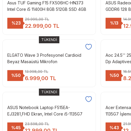
Asus TUF Gaming F15 FX506HC-HN373
ASUS Radeo
Intel Core i5 11400H 8GB 512GB SSD 4GB
GDDR6 128 Bi
RTX3050 144Hz WİN11 PRO 15.6'' FHD
29.999,00 TL
14.9
Taşınabilir Bilgisayar
%23
%13
22.999,00 TL
12
TÜKENDİ
ELGATO Wave 3 Profesyonel Cardioid
Aoc 24.5'' 
Beyaz Masaüstü Mikrofon
Dp Adaptive
13.998,00 TL
16.5
%50
%50
6.999,00 TL
8.
TÜKENDİ
ASUS Notebook Laptop F515EA-
Acer Extensa
EJ3281,FHD Ekran, Intel Core i5-1135G7
1135G7 İşlem
İşlemci,Intel® UHD Graphics, 8GB RAM,
inç FHD Ekran
23.598,00 TL
21.9
256GB SSD, FreeDOS
WİN 11 İşleti
%45
%43
12.999,00 TL
12